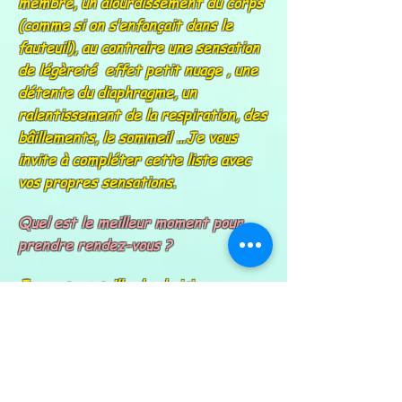
membre, un alourdissement du corps
(comme si on s’enfonçait dans le
fauteuil), au contraire une sensation
de légèreté effet petit nuage , une
détente du diaphragme, un
ralentissement de la respiration, des
bâillements, le sommeil …Je vous
invite à compléter cette liste avec
vos propres sensations.
Quel est le meilleur moment pour
prendre rendez-vous ?
Je vous conseille de choisir un
moment où vous avez du temps après
pour prolonger la détente.
Quelles sensations peut-on avoir
après une séance ?