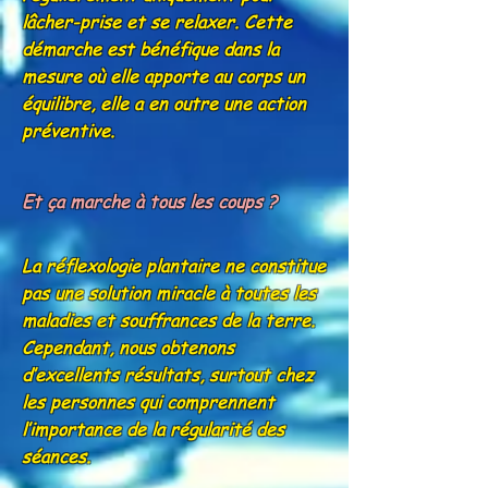
lâcher-prise et se relaxer. Cette
démarche est bénéfique dans la
mesure où elle apporte au corps un
équilibre, elle a en outre une action
préventive.
Et ça marche à tous les coups ?
La réflexologie plantaire ne constitue
pas une solution miracle à toutes les
maladies et souffrances de la terre.
Cependant, nous obtenons
d’excellents résultats, surtout chez
les personnes qui comprennent
l’importance de la régularité des
séances.