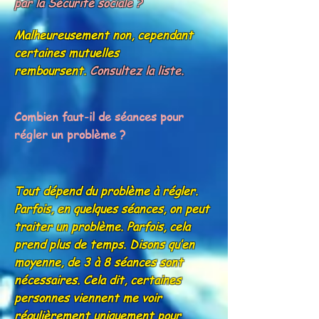
par la Sécurité sociale ?
Malheureusement non, cependant
certaines mutuelles
remboursent.
Consultez la liste.
Combien faut-il de séances pour
régler un problème ?
Tout dépend du problème à régler.
Parfois, en quelques séances, on peut
traiter un problème. Parfois, cela
prend plus de temps. Disons qu’en
moyenne, de 3 à 8 séances sont
nécessaires. Cela dit, certaines
personnes viennent me voir
régulièrement uniquement pour