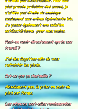
n’utilise pas d’instrument. Pour une
plus grande précision des zones, je
n’utilise pas d’huile de massage
seulement une crème hydratante bio.
Je passe également une solution
antibactérienne pour mes mains.
Peut-on venir directement après son
travail ?
J’ai des lingettes afin de vous
rafraichir les pieds.
Est-ce que ça chatouille ?
Absolument pas, la prise en main du
pied est ferme.
Les séances sont-elles remboursées