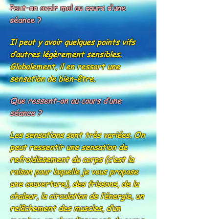
Peut-on avoir mal au cours d’une
séance ?
Il peut y avoir quelques points vifs
d’autres légèrement sensibles.
Globalement, il en ressort une
sensation de bien-être.
Que ressent-on au cours d’une
séance ?
Les sensations sont très variées. On
peut ressentir une sensation de
refroidissement du corps (c’est la
raison pour laquelle je vous propose
une couverture), des frissons, de la
chaleur, la circulation de l’énergie, un
relâchement des muscles, d’un