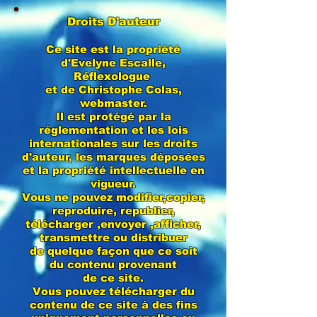
Droits D'auteur
Ce site est la propriété
d'Evelyne Escalle,
Réflexologue
et de Christophe Colas,
webmaster.
Il est protégé par la
réglementation et les lois
internationales sur les droits
d'auteur, les marques déposées
et la propriété intellectuelle en
vigueur.
Vous ne pouvez modifier,copier,
reproduire, republier,
télécharger ,envoyer ,afficher,
transmettre ou distribuer
de quelque façon que ce soit
du contenu provenant
de ce site.
Vous pouvez télécharger du
contenu de ce site à des fins