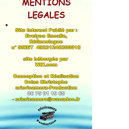
MENTIONS
LEGALES
Site Internet Publié par :
Evelyne Escalle,
Réflexologue
n° SIRET
49231248300018
site hébergée par
WIX.com
Conception et Réalisation
Colas Christophe
cricricamera-Production
06 75 01 19 65
-
cricricamera@wanadoo.fr