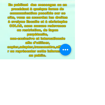
En publiant des messages ou en
procédant à quelque forme de
communication possible sur ce
site, vous en accordez les droites
à evelyne Escalle et à christophe
COLAS, sans aucune redevance
ou restriction, de façon
perpètuelle,
non-exclusive et internationale
afin d'utiliser,
copier,adapter,transmettre,affiche
r ou reprèsenter cette information
au public.
JURIDICTION
Ces conditions générales
d'utilisation seront soumises au
et interprétèes en conformité
avec le droit français.
Vous et Evelyne Escalle ainsi que
christophe Colas Acceptez de
vous soumettre à la juridiction