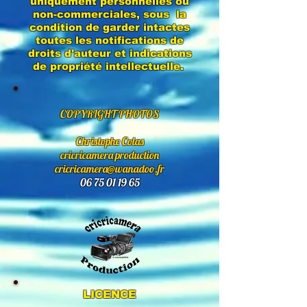
uniquement personnelles ou
non-commerciales, sous la
condition de garder intactes
toutes les notifications de
droits d'auteur et indications
de propriété intellectuelle.
COPYRIGHT PHOTOS
Christophe Colas
cricricamera production
cricricamera@wanadoo.fr
06 75 01 19 65
LICENCE