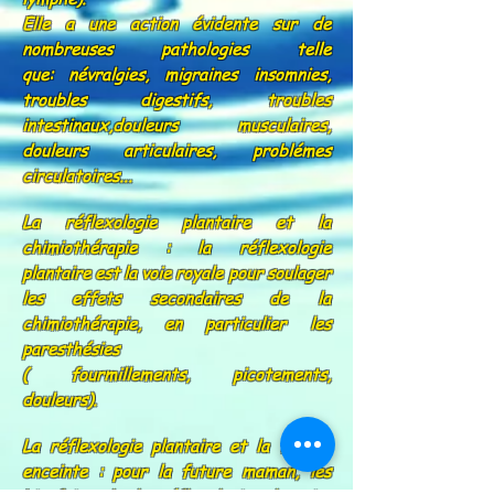
Elle a une action évidente sur de
nombreuses pathologies telle
que:
névralgies, migraines insomnies,
troubles digestifs, troubles
intestinaux,douleurs musculaires,
douleurs articulaires, problémes
circulatoires...
La réflexologie plantaire et la
chimiothérapie : la réflexologie
plantaire
est la voie royale pour soulager
les effets secondaires de la
chimiothérapie, en particulier les
paresthésies
( fourmillements, picotements,
douleurs).
La réflexologie plantaire et la femme
enceinte : pour la future maman, l
es