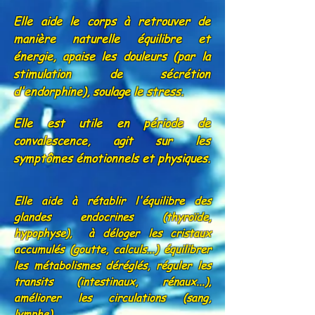
Elle aide le corps à retrouver de
manière naturelle équilibre et
énergie, apaise les douleurs (par la
stimulation de sécrétion
d'endorphine), soulage le stress.
Elle est utile en période de
convalescence, agit sur les
symptômes émotionnels et physiques.
Elle aide à rétablir l'équilibre des
glandes endocrines (thyroïde,
hypophyse),
à déloger les cristaux
accumulés (goutte, calculs...) équilibrer
les métabolismes déréglés, réguler les
transits (intestinaux, rénaux...),
améliorer les circulations (sang,
lymphe).