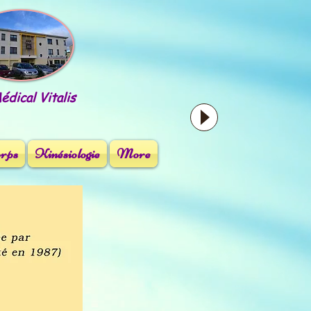
dical Vitalis
orps
Kinésiologie
More