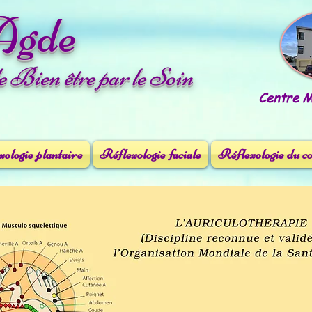
Agde
le Bien être par le Soin
Centre Mé
ologie plantaire
Réflexologie faciale
Réflexologie du c